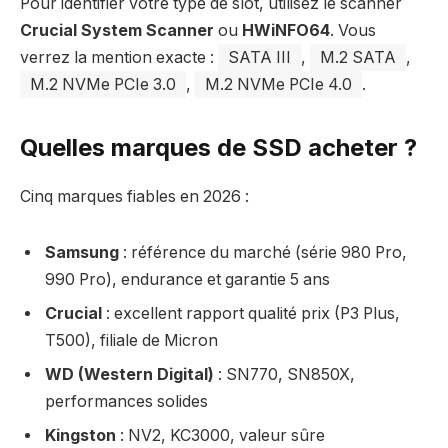
Pour identifier votre type de slot, utilisez le scanner
Crucial System Scanner
ou
HWiNFO64
. Vous
verrez la mention exacte :
SATA III
,
M.2 SATA
,
M.2 NVMe PCIe 3.0
,
M.2 NVMe PCIe 4.0
.
Quelles marques de SSD acheter ?
Cinq marques fiables en 2026 :
Samsung
: référence du marché (série 980 Pro,
990 Pro), endurance et garantie 5 ans
Crucial
: excellent rapport qualité prix (P3 Plus,
T500), filiale de Micron
WD (Western Digital)
: SN770, SN850X,
performances solides
Kingston
: NV2, KC3000, valeur sûre