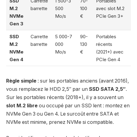
SSD
Carrette
1 500-3
70-
Portables
M.2
barrette
500
100
avec slot M.2
NVMe
Mo/s
€
PCIe Gen 3+
Gen 3
SSD
Carrette
5 000-7
90-
Portables
M.2
barrette
000
130
récents
NVMe
Mo/s
€
(2021+) avec
Gen 4
PCIe Gen 4
Règle simple
: sur les portables anciens (avant 2016),
vous remplacez le HDD 2,5″ par un
SSD SATA 2,5″
.
Sur les portables récents (2018+), il y a souvent un
slot M.2 libre
ou occupé par un SSD lent : montez en
NVMe Gen 3 ou Gen 4. Le surcoût entre SATA et
NVMe est minime, prenez NVMe si compatible.