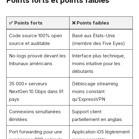
Points forts et points faibles
✅ Points forts
❌ Points faibles
Code source 100% open
Basé aux États-Unis
source et auditable
(membre des Five Eyes)
No-logs prouvé devant les
Interface plus technique,
tribunaux américains
moins intuitive pour les
débutants
35 000+ serveurs
Déblocage streaming
NextGen 10 Gbps dans 91
moins constant
pays
qu’ExpressVPN
Connexions simultanées
Support client
illimitées
partiellement en anglais
Port forwarding pour une
Application iOS légèrement