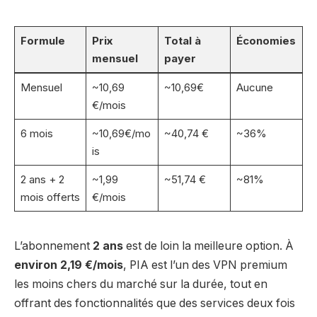
Formule
Prix
Total à
Économies
mensuel
payer
Mensuel
~10,69
~10,69€
Aucune
€/mois
6 mois
~10,69€/mo
~40,74 €
~36%
is
2 ans + 2
~1,99
~51,74 €
~81%
mois offerts
€/mois
L’abonnement
2 ans
est de loin la meilleure option. À
environ 2,19 €/mois
, PIA est l’un des VPN premium
les moins chers du marché sur la durée, tout en
offrant des fonctionnalités que des services deux fois