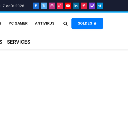
i 7 août 2026
Facebook
X
Instagram
TikTok
YouTube
LinkedIn
Pinterest
Twitch
Telegram
(Twitter)
S
PC GAMER
ANTIVIRUS
SOLDES 🔥
S
SERVICES