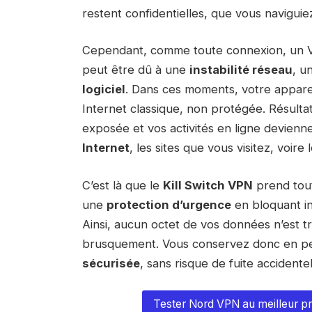
restent confidentielles, que vous naviguiez
Cependant, comme toute connexion, un 
peut être dû à une
instabilité réseau
, u
logiciel
. Dans ces moments, votre appare
Internet classique, non protégée. Résultat
exposée et vos activités en ligne devienn
Internet
, les sites que vous visitez, voire 
C’est là que le
Kill Switch VPN
prend tout
une
protection d’urgence
en bloquant i
Ainsi, aucun octet de vos données n’est t
brusquement. Vous conservez donc en 
sécurisée
, sans risque de fuite accidentel
Tester Nord VPN au meilleur pr