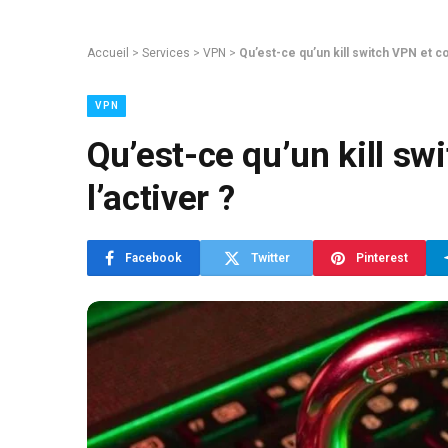
Accueil
>
Services
>
VPN
>
Qu’est-ce qu’un kill switch VPN et c
VPN
Qu’est-ce qu’un kill s
l’activer ?
Facebook
Twitter
Pinterest