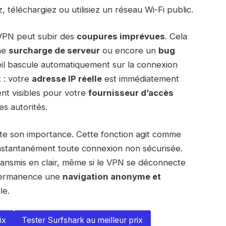
, téléchargiez ou utilisiez un réseau Wi-Fi public.
VPN peut subir des
coupures imprévues
. Cela
ne
surcharge de serveur
ou encore un
bug
il bascule automatiquement sur la connexion
 : votre
adresse IP réelle
est immédiatement
ent visibles pour votre
fournisseur d’accès
les autorités.
e son importance. Cette fonction agit comme
nstantanément toute connexion non sécurisée.
ransmis en clair, même si le VPN se déconnecte
permanence une
navigation anonyme et
le.
ix
Tester Surfshark au meilleur prix