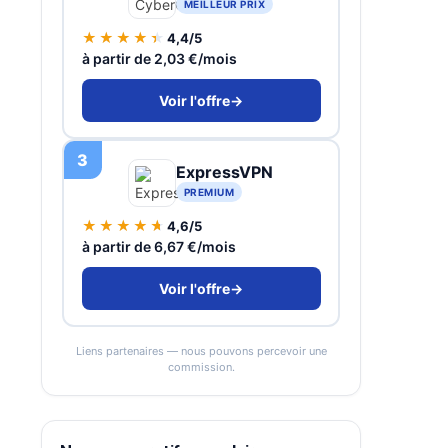
MEILLEUR PRIX
★★★★★
4,4/5
à partir de 2,03 €/mois
Voir l'offre
→
3
ExpressVPN
PREMIUM
★★★★★
4,6/5
à partir de 6,67 €/mois
Voir l'offre
→
Liens partenaires — nous pouvons percevoir une
commission.