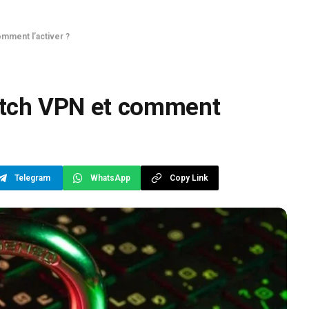
omment l’activer ?
witch VPN et comment
Telegram
WhatsApp
Copy Link