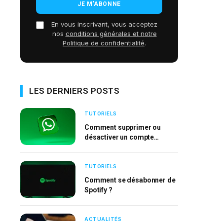
En vous inscrivant, vous acceptez
nos
conditions générales et notre
Politique de confidentialité
.
LES DERNIERS POSTS
TUTORIELS
Comment supprimer ou
désactiver un compte
WhatsApp ?
TUTORIELS
Comment se désabonner de
Spotify ?
ACTUALITÉS