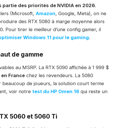
s partie des priorités de NVIDIA en 2026
.
lers (Microsoft,
Amazon
, Google, Meta), on ne
 produire des RTX 5080 à marge moyenne alors
Pour tirer le meilleur d’une config gamer, il
optimiser Windows 11 pour le gaming
.
 haut de gamme
vables au MSRP. La RTX 5090 affichée à 1 999 $
 en France
chez les revendeurs. La 5080
r beaucoup de joueurs, la solution court terme
nt, voir notre
test du HP Omen 16
qui reste un
RTX 5060 et 5060 Ti