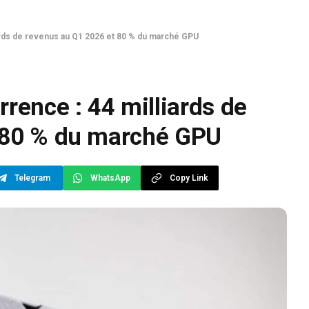
ards de revenus au Q1 2026 et 80 % du marché GPU
rence : 44 milliards de
 80 % du marché GPU
Telegram
WhatsApp
Copy Link