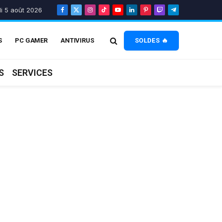
i 5 août 2026
Facebook
X
Instagram
TikTok
YouTube
LinkedIn
Pinterest
Twitch
Telegram
(Twitter)
S
PC GAMER
ANTIVIRUS
SOLDES 🔥
S
SERVICES