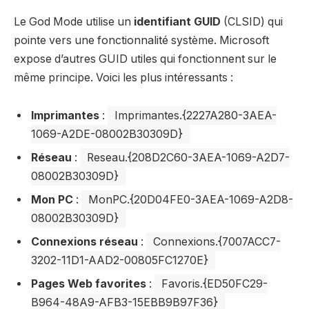
Le God Mode utilise un
identifiant GUID
(CLSID) qui
pointe vers une fonctionnalité système. Microsoft
expose d’autres GUID utiles qui fonctionnent sur le
même principe. Voici les plus intéressants :
Imprimantes
:
Imprimantes.{2227A280-3AEA-
1069-A2DE-08002B30309D}
Réseau
:
Reseau.{208D2C60-3AEA-1069-A2D7-
08002B30309D}
Mon PC
:
MonPC.{20D04FE0-3AEA-1069-A2D8-
08002B30309D}
Connexions réseau
:
Connexions.{7007ACC7-
3202-11D1-AAD2-00805FC1270E}
Pages Web favorites
:
Favoris.{ED50FC29-
B964-48A9-AFB3-15EBB9B97F36}