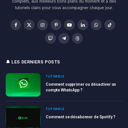
complets, aux meilleurs bons plans du moment et à des
tutoriels clairs pour vous accompagner chaque jour.
Facebook
X
Instagram
Pinterest
YouTube
LinkedIn
WhatsApp
TikTok
(Twitter)
Twitch
Telegram
Threads
🔔 LES DERNIERS POSTS
TUTORIELS
Comment supprimer ou désactiver un
compte WhatsApp ?
TUTORIELS
Comment se désabonner de Spotify ?