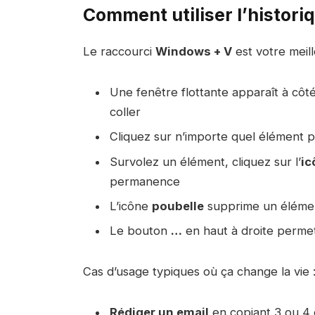
Comment utiliser l’histori
Le raccourci
Windows + V
est votre meill
Une fenêtre flottante apparaît à côté
coller
Cliquez sur n’importe quel élément po
Survolez un élément, cliquez sur l’
ic
permanence
L’icône
poubelle
supprime un élément
Le bouton
…
en haut à droite permet 
Cas d’usage typiques où ça change la vie 
Rédiger un email
en copiant 3 ou 4 