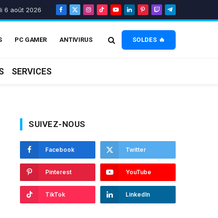
di 6 août 2026
Facebook
X
Instagram
TikTok
YouTube
LinkedIn
Pinterest
Twitch
Telegram
(Twitter)
S
PC GAMER
ANTIVIRUS
SOLDES 🔥
S
SERVICES
SUIVEZ-NOUS
Facebook
Twitter
Pinterest
YouTube
TikTok
LinkedIn