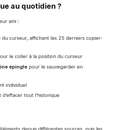
que au quotidien ?
eur ami :
 du curseur, affichant les 25 derniers copier-
ur le coller à la position du curseur
ône épingle
pour le sauvegarder en
 individuel
d’effacer tout l’historique
:
éléments depuis différentes sources, puis les