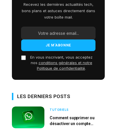
Recevez les dernières actualités tech,
bons plans et astuces directement dans
votre boîte mail.
En vous inscrivant, vous acceptez
nos
conditions générales et notre
Politique de confidentialité
.
LES DERNIERS POSTS
TUTORIELS
Comment supprimer ou
désactiver un compte
WhatsApp ?