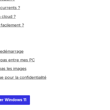
currents ?
 cloud ?
facilement ?
 redémarrage
 pas entre mes PC
pas les images
e pour la confidentialité
er Windows 11