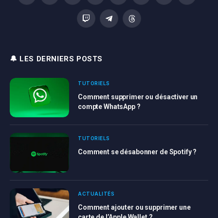
Facebook
X
Instagram
Pinterest
YouTube
LinkedIn
WhatsApp
TikTok
(Twitter)
Twitch
Telegram
Threads
🔔 LES DERNIERS POSTS
TUTORIELS
Comment supprimer ou désactiver un
compte WhatsApp ?
TUTORIELS
Comment se désabonner de Spotify ?
ACTUALITÉS
Comment ajouter ou supprimer une
carte de l’Apple Wallet ?