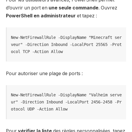
d’ouvrir un port en
une seule commande
. Ouvrez
PowerShell en administrateur
et tapez :
New-NetFirewallRule -DisplayName "Minecraft ser
veur" -Direction Inbound -LocalPort 25565 -Prot
ocol TCP -Action Allow
Pour autoriser une plage de ports :
New-NetFirewallRule -DisplayName "Valheim serve
ur" -Direction Inbound -LocalPort 2456-2458 -Pr
otocol UDP -Action Allow
Pour
vérifier la liste
des règles personnalisées, tapez