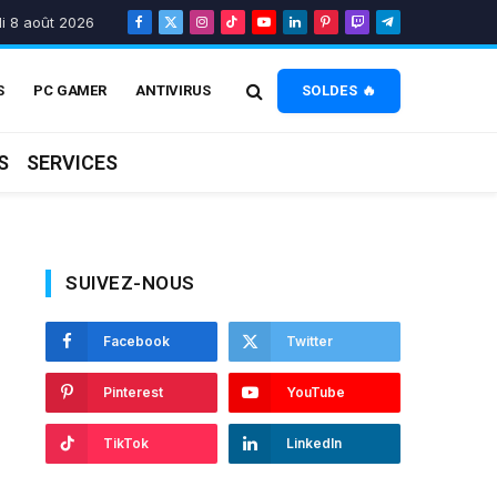
i 8 août 2026
Facebook
X
Instagram
TikTok
YouTube
LinkedIn
Pinterest
Twitch
Telegram
(Twitter)
S
PC GAMER
ANTIVIRUS
SOLDES 🔥
S
SERVICES
SUIVEZ-NOUS
Facebook
Twitter
Pinterest
YouTube
TikTok
LinkedIn