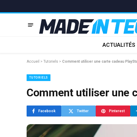
ACTUALITÉS
Accueil
>
Tutoriels
>
Comment utiliser une carte cadeau PlaySta
TUTORIELS
Comment utiliser une c
Facebook
Twitter
Pinterest