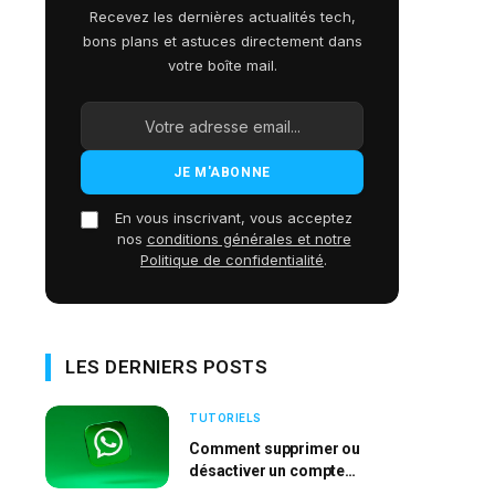
Recevez les dernières actualités tech,
bons plans et astuces directement dans
votre boîte mail.
En vous inscrivant, vous acceptez
nos
conditions générales et notre
Politique de confidentialité
.
LES DERNIERS POSTS
TUTORIELS
Comment supprimer ou
désactiver un compte
WhatsApp ?