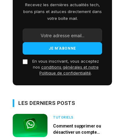
Recevez les dernières actualités tech,
bons plans et astuces directement dans
votre boîte mail.
En vous inscrivant, vous acceptez
nos
conditions générales et notre
Politique de confidentialité
.
LES DERNIERS POSTS
TUTORIELS
Comment supprimer ou
désactiver un compte
WhatsApp ?