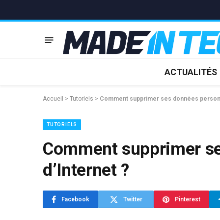
ACTUALITÉS
Accueil
>
Tutoriels
>
Comment supprimer ses données personne
TUTORIELS
Comment supprimer se
d’Internet ?
Facebook
Twitter
Pinterest