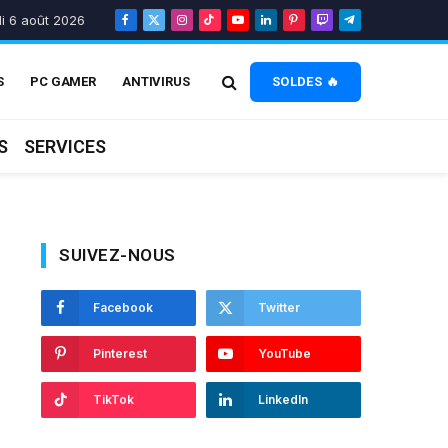
di 6 août 2026
Facebook
X
Instagram
TikTok
YouTube
LinkedIn
Pinterest
Twitch
Telegram
(Twitter)
S
PC GAMER
ANTIVIRUS
SOLDES 🔥
S
SERVICES
SUIVEZ-NOUS
Facebook
Twitter
Pinterest
YouTube
TikTok
LinkedIn