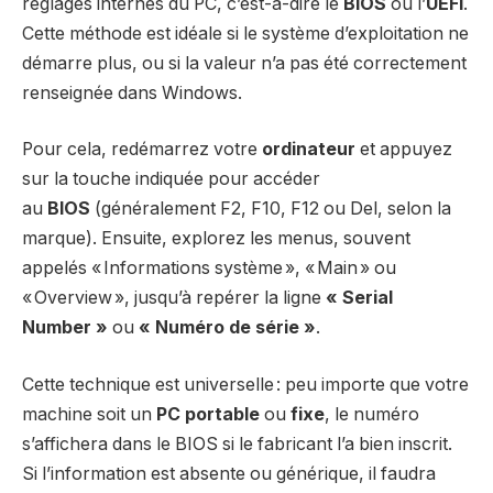
réglages internes du PC, c’est-à-dire le
BIOS
ou l’
UEFI
.
Cette méthode est idéale si le système d’exploitation ne
démarre plus, ou si la valeur n’a pas été correctement
renseignée dans Windows.
Pour cela, redémarrez votre
ordinateur
et appuyez
sur la touche indiquée pour accéder
au
BIOS
(généralement F2, F10, F12 ou Del, selon la
marque). Ensuite, explorez les menus, souvent
appelés « Informations système », « Main » ou
« Overview », jusqu’à repérer la ligne
« Serial
Number »
ou
« Numéro de série »
.
Cette technique est universelle : peu importe que votre
machine soit un
PC portable
ou
fixe
, le numéro
s’affichera dans le BIOS si le fabricant l’a bien inscrit.
Si l’information est absente ou générique, il faudra