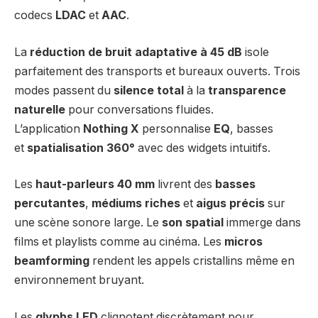
codecs
LDAC
et
AAC
.
La
réduction de bruit adaptative à 45 dB
isole
parfaitement des transports et bureaux ouverts. Trois
modes passent du
silence total
à la
transparence
naturelle
pour conversations fluides.
L’application
Nothing X
personnalise
EQ
, basses
et
spatialisation 360°
avec des widgets intuitifs.
Les
haut-parleurs 40 mm
livrent des
basses
percutantes
,
médiums riches
et
aigus précis
sur
une scène sonore large. Le
son spatial
immerge dans
films et playlists comme au cinéma. Les
micros
beamforming
rendent les appels cristallins même en
environnement bruyant.
Les
glyphs LED
clignotent discrètement pour