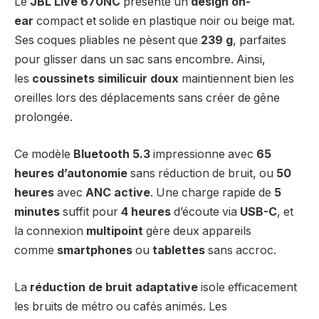
Le
JBL Live 670NC
présente un
design on-
ear
compact et solide en plastique noir ou beige mat.
Ses coques pliables ne pèsent que
239 g
, parfaites
pour glisser dans un sac sans encombre. Ainsi,
les
coussinets similicuir doux
maintiennent bien les
oreilles lors des déplacements sans créer de gêne
prolongée.
Ce modèle
Bluetooth 5.3
impressionne avec
65
heures d’autonomie
sans réduction de bruit, ou
50
heures
avec
ANC active
. Une charge rapide de
5
minutes
suffit pour
4 heures
d’écoute via
USB-C
, et
la connexion
multipoint
gère deux appareils
comme
smartphones
ou
tablettes
sans accroc.
La
réduction de bruit adaptative
isole efficacement
les bruits de métro ou cafés animés. Les