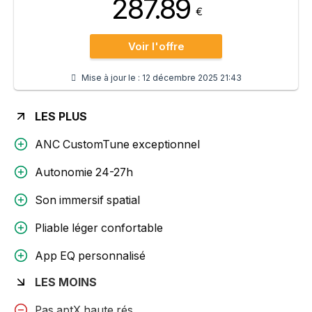
287.89
€
Voir l'offre
Mise à jour le :
12 décembre 2025 21:43
LES PLUS
ANC CustomTune exceptionnel
Autonomie 24-27h
Son immersif spatial
Pliable léger confortable
App EQ personnalisé
LES MOINS
Pas aptX haute rés