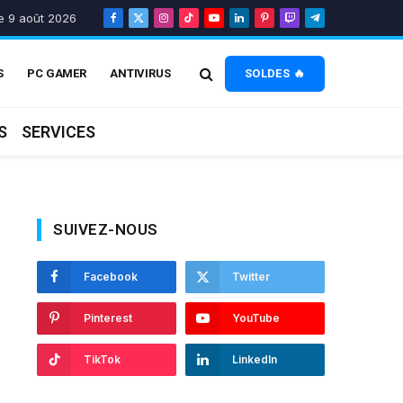
 9 août 2026
Facebook
X
Instagram
TikTok
YouTube
LinkedIn
Pinterest
Twitch
Telegram
(Twitter)
S
PC GAMER
ANTIVIRUS
SOLDES 🔥
S
SERVICES
SUIVEZ-NOUS
Facebook
Twitter
Pinterest
YouTube
TikTok
LinkedIn