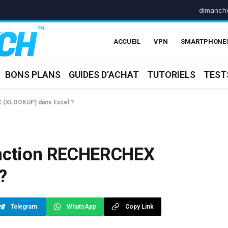
dimanche
ACCUEIL
VPN
SMARTPHONE
BONS PLANS
GUIDES D’ACHAT
TUTORIELS
TEST
X (XLOOKUP) dans Excel ?
onction RECHERCHEX
?
Telegram
WhatsApp
Copy Link