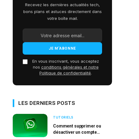
Recevez les dernières actualités tech,
bons plans et astuces directement dans
votre boîte mail.
En vous inscrivant, vous acceptez
nos
conditions générales et notre
Politique de confidentialité
.
LES DERNIERS POSTS
TUTORIELS
Comment supprimer ou
désactiver un compte
WhatsApp ?