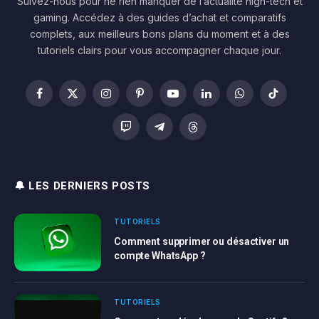
Suivez-nous pour ne rien manquer de l’actualité high-tech et
gaming. Accédez à des guides d’achat et comparatifs
complets, aux meilleurs bons plans du moment et à des
tutoriels clairs pour vous accompagner chaque jour.
Facebook
X
Instagram
Pinterest
YouTube
LinkedIn
WhatsApp
TikTok
(Twitter)
Twitch
Telegram
Threads
🔔 LES DERNIERS POSTS
TUTORIELS
Comment supprimer ou désactiver un
compte WhatsApp ?
TUTORIELS